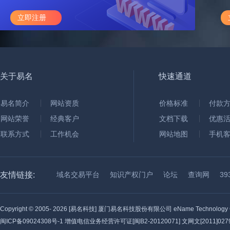
立即注册
关于易名
快速通道
易名简介
网站资质
价格标准
付款
网站荣誉
经典客户
文档下载
优惠
联系方式
工作机会
网站地图
手机
友情链接:
域名交易平台
知识产权门户
论坛
查询网
3
Copyright © 2005-
2026 [易名科技] 厦门易名科技股份有限公司 eName Technology C
闽ICP备09024308号-1
增值电信业务经营许可证[闽B2-20120071] 文网文[2011]0279